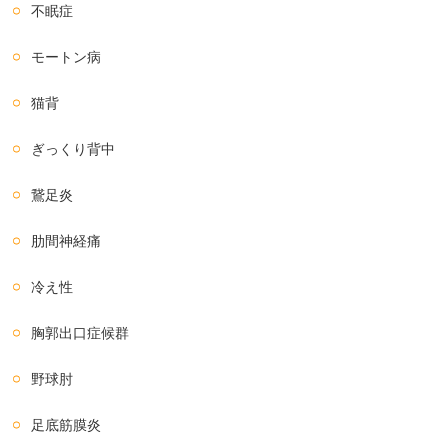
不眠症
モートン病
猫背
ぎっくり背中
鵞足炎
肋間神経痛
冷え性
胸郭出口症候群
野球肘
足底筋膜炎