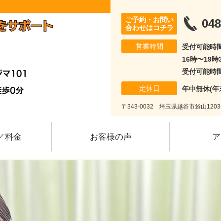
ご予約・お問い
048
合わせはコチラ
営業時間
受付可能時間
16時〜19時
受付可能時間
定休日
年中無休(年
〒343-0032 埼玉県越谷市袋山120
／料金
お客様の声
ア