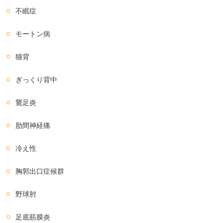
不眠症
モートン病
猫背
ぎっくり背中
鵞足炎
肋間神経痛
冷え性
胸郭出口症候群
野球肘
足底筋膜炎