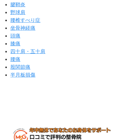
腱鞘炎
野球肩
腰椎すべり症
坐骨神経痛
頭痛
膝痛
四十肩・五十肩
腰痛
股関節痛
半月板損傷