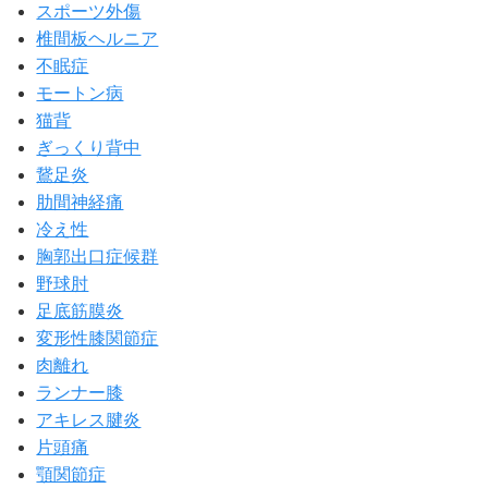
スポーツ外傷
椎間板ヘルニア
不眠症
モートン病
猫背
ぎっくり背中
鵞足炎
肋間神経痛
冷え性
胸郭出口症候群
野球肘
足底筋膜炎
変形性膝関節症
肉離れ
ランナー膝
アキレス腱炎
片頭痛
顎関節症