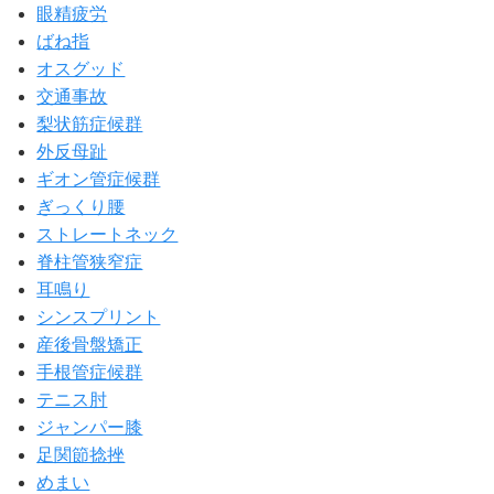
眼精疲労
ばね指
オスグッド
交通事故
梨状筋症候群
外反母趾
ギオン管症候群
ぎっくり腰
ストレートネック
脊柱管狭窄症
耳鳴り
シンスプリント
産後骨盤矯正
手根管症候群
テニス肘
ジャンパー膝
足関節捻挫
めまい