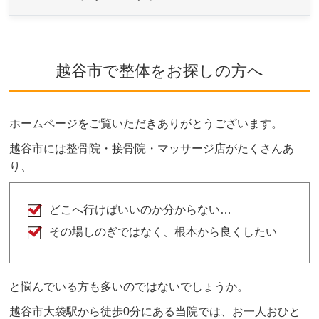
A
当院はソフトで安心なボキボキしない骨格矯正を
取り入れております。
越谷市で整体をお探しの方へ
ご希望や症状によりボキボキする矯正もあります
が、痛みを感じないよう熟練した施術家が対応し
ますのでご安心ください。
ホームページをご覧いただきありがとうございます。
ボキボキが苦手な方はお気軽にご相談ください。
越谷市には整骨院・接骨院・マッサージ店がたくさんあ
り、
どこへ行けばいいのか分からない…
その場しのぎではなく、根本から良くしたい
と悩んでいる方も多いのではないでしょうか。
越谷市大袋駅から徒歩0分にある当院では、お一人おひと