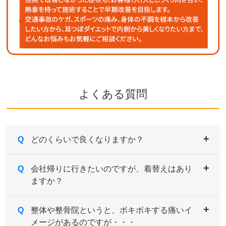
よくある質問
Q
どのくらいで良くなりますか？
A
Q
症状により異なりますが、痛みや違和感などがあ
会社帰りに行きたいのですが、着替えはあり
ますか？
るようでしたら続けてご来院していただき、経過
とともに様子をみていきます。
症状の原因である根本を改善していくためには、
A
Q
男性用・女性用と共にご用意しております。サイ
整体や整骨院というと、ボキボキする痛いイ
約1～３ヶ月を目安とお考えください。
メージがあるのですが・・・
ズも選べますのでお気軽にお申し付けください。