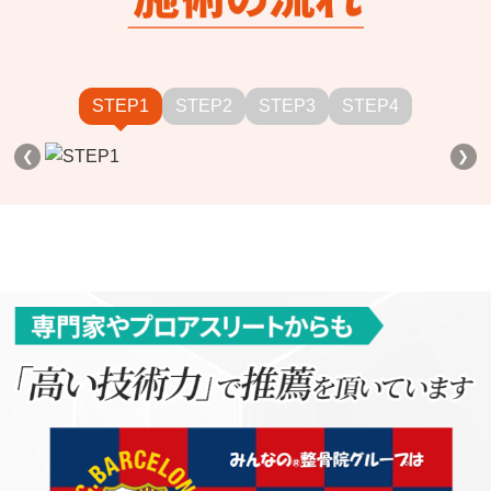
STEP1
STEP2
STEP3
STEP4
❮
❯