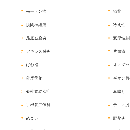
モートン病
猫背
肋間神経痛
冷え性
足底筋膜炎
変形性膝
アキレス腱炎
片頭痛
ばね指
オスグッ
外反母趾
ギオン管
脊柱管狭窄症
耳鳴り
手根管症候群
テニス肘
めまい
腱鞘炎