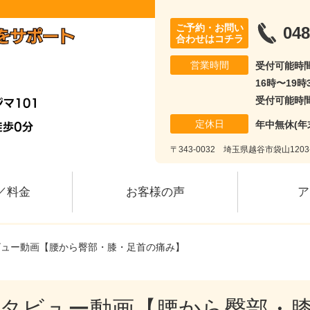
ご予約・お問い
048
合わせはコチラ
営業時間
受付可能時間
16時〜19時
受付可能時間
定休日
年中無休(年
〒343-0032 埼玉県越谷市袋山120
／料金
お客様の声
ア
ビュー動画【腰から臀部・膝・足首の痛み】
タビュー動画【腰から臀部・