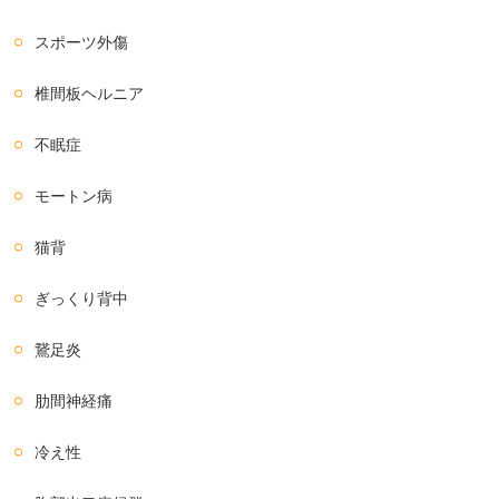
スポーツ外傷
椎間板ヘルニア
不眠症
モートン病
猫背
ぎっくり背中
鵞足炎
肋間神経痛
冷え性