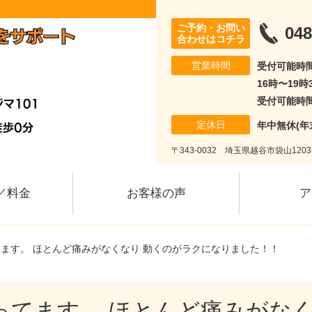
ご予約・お問い
048
合わせはコチラ
営業時間
受付可能時間
16時〜19時
受付可能時間
定休日
年中無休(年
〒343-0032 埼玉県越谷市袋山120
／料金
お客様の声
ア
てます。 ほとんど痛みがなくなり 動くのがラクになりました！！
ってます。 ほとんど痛みがなく