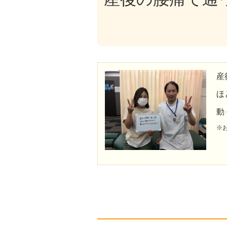
産
ほ
動
※