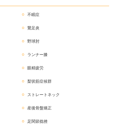
不眠症
鵞足炎
野球肘
ランナー膝
眼精疲労
梨状筋症候群
ストレートネック
産後骨盤矯正
足関節捻挫