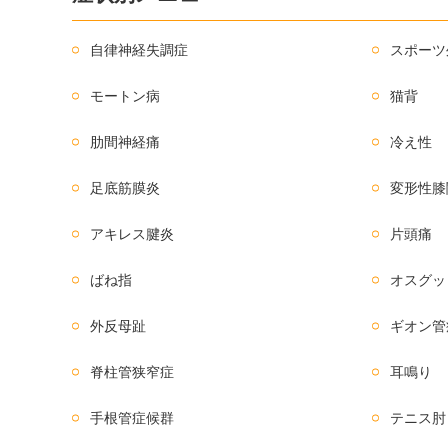
自律神経失調症
スポーツ
モートン病
猫背
肋間神経痛
冷え性
足底筋膜炎
変形性膝
アキレス腱炎
片頭痛
ばね指
オスグッ
外反母趾
ギオン管
脊柱管狭窄症
耳鳴り
手根管症候群
テニス肘