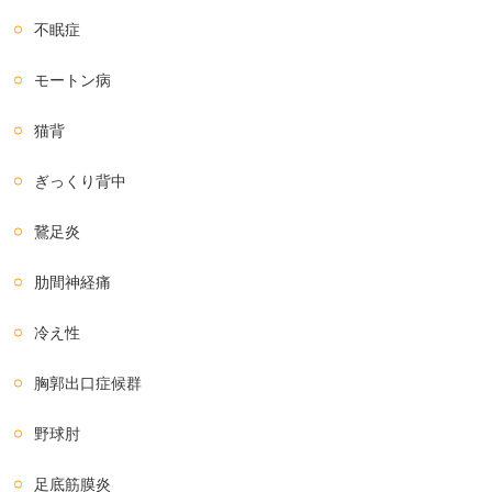
不眠症
モートン病
猫背
ぎっくり背中
鵞足炎
肋間神経痛
冷え性
胸郭出口症候群
野球肘
足底筋膜炎