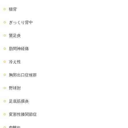
猫背
ぎっくり背中
鵞足炎
肋間神経痛
冷え性
胸郭出口症候群
野球肘
足底筋膜炎
変形性膝関節症
肉離れ