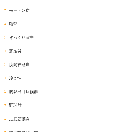
モートン病
猫背
ぎっくり背中
鵞足炎
肋間神経痛
冷え性
胸郭出口症候群
野球肘
足底筋膜炎